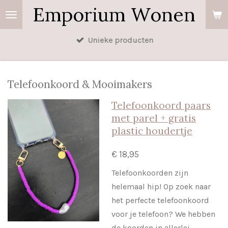
Emporium Wonen
Ga
direct
naar
Unieke producten
de
hoofdinhoud
Telefoonkoord & Mooimakers
Telefoonkoord paars
met parel + gratis
plastic houdertje
€ 18,95
Telefoonkoorden zijn
helemaal hip! Op zoek naar
het perfecte telefoonkoord
voor je telefoon? We hebben
de koorden in allerlei