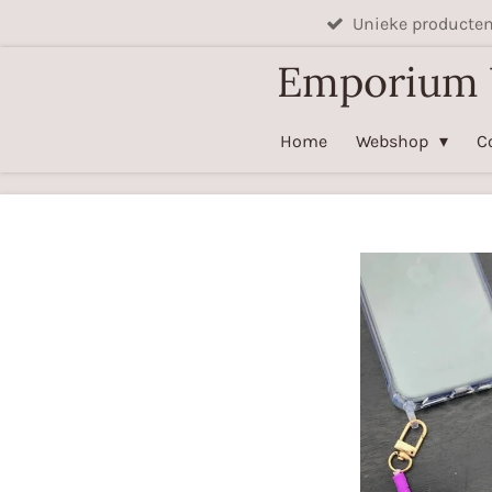
Unieke producte
Ga
direct
Emporium
naar
de
Home
Webshop
C
hoofdinhoud