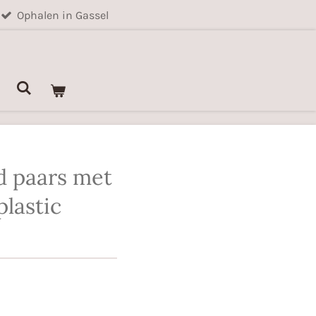
Ophalen in Gassel
d paars met
plastic