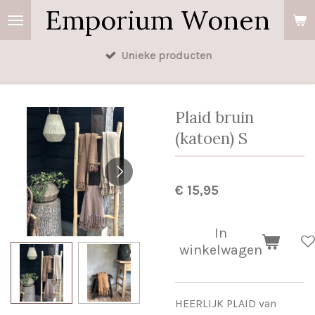
Emporium Wonen
Ga
direct
naar
Unieke producten
de
hoofdinhoud
Plaid bruin
(katoen) S
€ 15,95
In
winkelwagen
HEERLIJK PLAID van