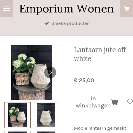
Emporium Wonen
Ga
direct
naar
Unieke producten
de
hoofdinhoud
Lantaarn jute off
white
€ 25,00
In
winkelwagen
Mooie lantaarn gemaakt