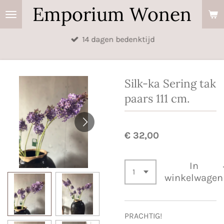
Emporium Wonen
Ga
direct
naar
14 dagen bedenktijd
de
hoofdinhoud
Silk-ka Sering tak
paars 111 cm.
€ 32,00
In
winkelwagen
PRACHTIG!