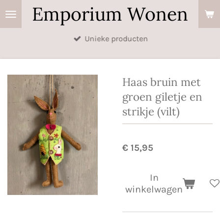
Emporium Wonen
Ga
direct
naar
Unieke producten
de
hoofdinhoud
Haas bruin met
groen giletje en
strikje (vilt)
€ 15,95
In
winkelwagen