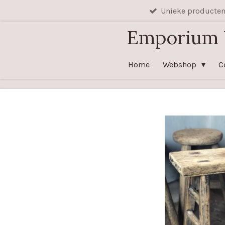
Unieke producte
Ga
direct
Emporium
naar
de
Home
Webshop
C
hoofdinhoud