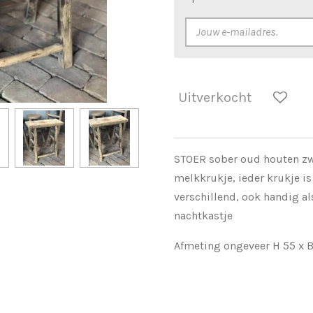
Uitverkocht
STOER sober oud houten zw
melkkrukje, ieder krukje i
verschillend, ook handig als
nachtkastje
Afmeting ongeveer H 55 x B