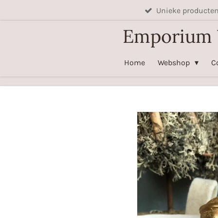
Unieke producte
Ga
direct
Emporium
naar
de
Home
Webshop
C
hoofdinhoud