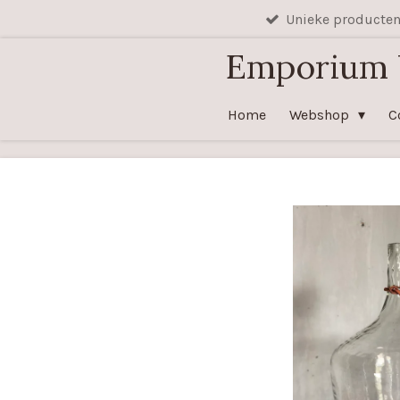
Unieke producte
Ga
direct
Emporium
naar
de
Home
Webshop
C
hoofdinhoud