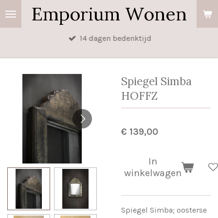
Emporium Wonen
Ga
direct
naar
14 dagen bedenktijd
de
hoofdinhoud
Spiegel Simba
HOFFZ
€ 139,00
In
winkelwagen
Spiegel Simba; oosterse