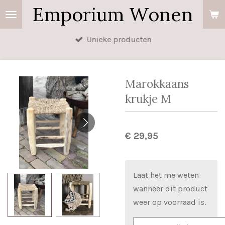
Emporium Wonen
Ga
direct
naar
Unieke producten
de
hoofdinhoud
Marokkaans
krukje M
€ 29,95
Laat het me weten
wanneer dit product
weer op voorraad is.