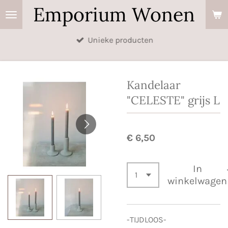
Emporium Wonen
Ga
direct
naar
Unieke producten
de
hoofdinhoud
Kandelaar
"CELESTE" grijs L
€ 6,50
In
winkelwagen
-TIJDLOOS-