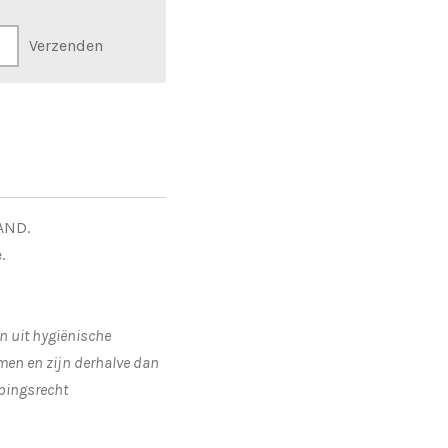
Verzenden
SAND.
.
en uit hygiënische
men en zijn derhalve dan
epingsrecht