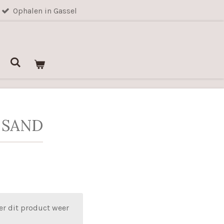
Ophalen in Gassel
n SAND
er dit product weer