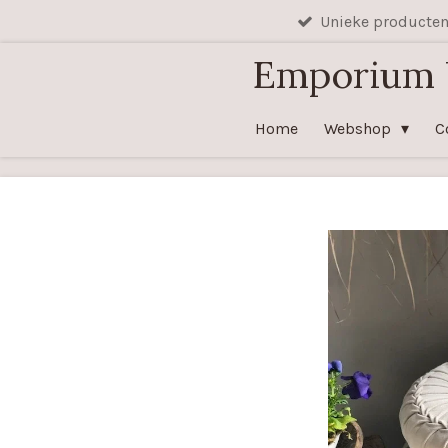
Unieke producte
Ga
direct
Emporium
naar
de
Home
Webshop
C
hoofdinhoud