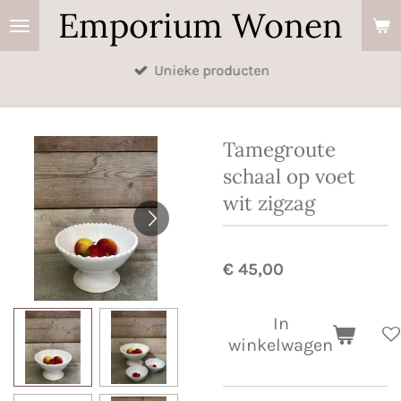
Emporium Wonen
Ga
direct
naar
Unieke producten
de
hoofdinhoud
Tamegroute
schaal op voet
wit zigzag
€ 45,00
In
winkelwagen