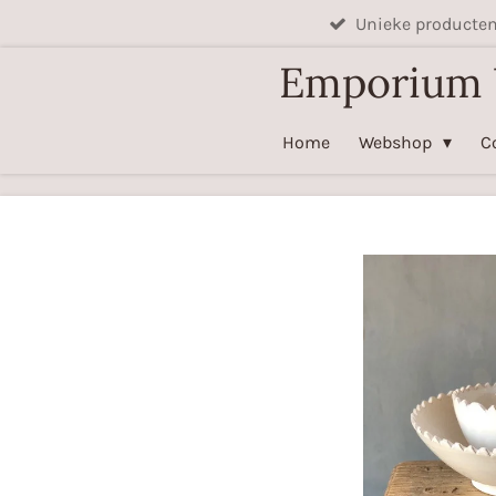
Unieke producte
Ga
direct
Emporium
naar
de
Home
Webshop
C
hoofdinhoud