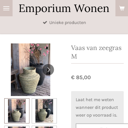
Emporium Wonen
Ga
direct
naar
Unieke producten
de
hoofdinhoud
Vaas van zeegras
M
€ 85,00
Laat het me weten
wanneer dit product
weer op voorraad is.