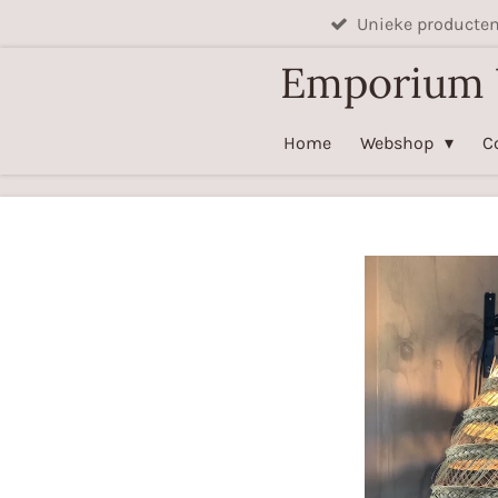
Unieke producte
Ga
direct
Emporium
naar
de
Home
Webshop
C
hoofdinhoud