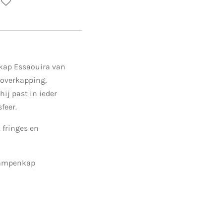
ap Essaouira van
, overkapping,
ij past in ieder
feer.
 fringes en
 lampenkap