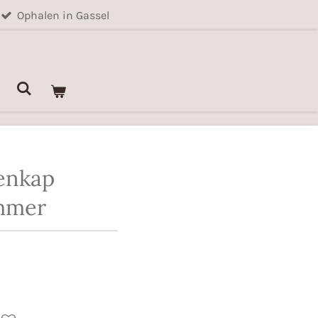
Ophalen in Gassel
enkap
mmer