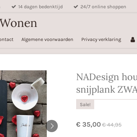
n
14 dagen bedenktijd
24/7 online shoppen
 Wonen
ontact
Algemene voorwaarden
Privacy verklaring
NADesign ho
snijplank ZW
Sale!
€ 35,00
€ 44,95