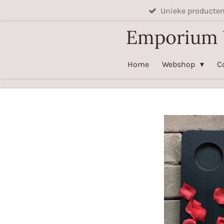
Unieke producte
Ga
direct
Emporium
naar
de
Home
Webshop
C
hoofdinhoud