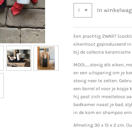
In winkelwa
Een prachtig ZWART (cockta
eikenhout geproduceerd in
bij de collectie keramische
MOOI......stevig dik eiken, m
en een uitsparing om je k
stevig neer te zetten. Gebr
een borrel of voor je kopje k
hij past zich moeiteloos aa
badkamer naast je bad, sty
in de kom en shampoo ernaas
Afmeting 30 x 15 x 2 cm. (l