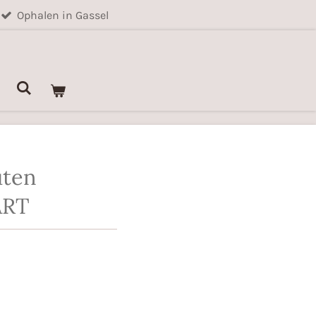
Ophalen in Gassel
uten
ART