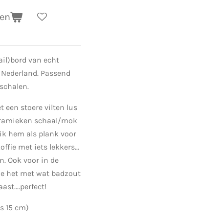
gen
il)bord van echt
 Nederland. Passend
 schalen.
et een stoere vilten lus
eramieken schaal/mok
uik hem als plank voor
offie met iets lekkers...
n. Ook voor in de
le het met wat badzout
t....perfect!
us 15 cm)