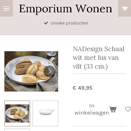
Emporium Wonen
Ga
direct
naar
Unieke producten
de
hoofdinhoud
NADesign Schaal
wit met lus van
vilt (33 cm.)
€ 49,95
In
winkelwagen