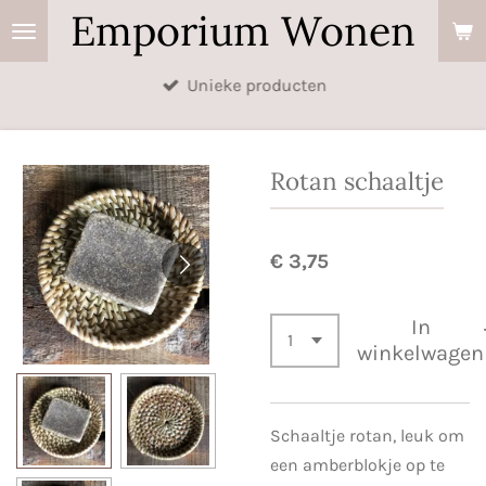
Emporium Wonen
Ga
direct
naar
Unieke producten
de
hoofdinhoud
Rotan schaaltje
€ 3,75
In
winkelwagen
Schaaltje rotan, leuk om
een amberblokje op te