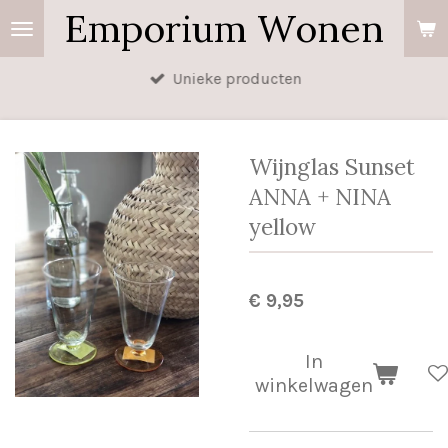
Emporium Wonen
Ga
direct
naar
Unieke producten
de
hoofdinhoud
Wijnglas Sunset
ANNA + NINA
yellow
€ 9,95
In
winkelwagen