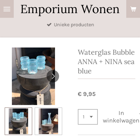
Emporium Wonen
Ga
direct
naar
Unieke producten
de
hoofdinhoud
Waterglas Bubble
ANNA + NINA sea
blue
€ 9,95
In
winkelwagen