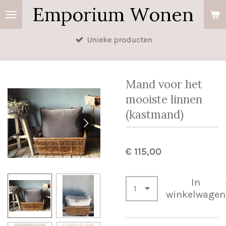
Emporium Wonen
Ga
direct
naar
Unieke producten
de
hoofdinhoud
Mand voor het
mooiste linnen
(kastmand)
€ 115,00
In
winkelwagen