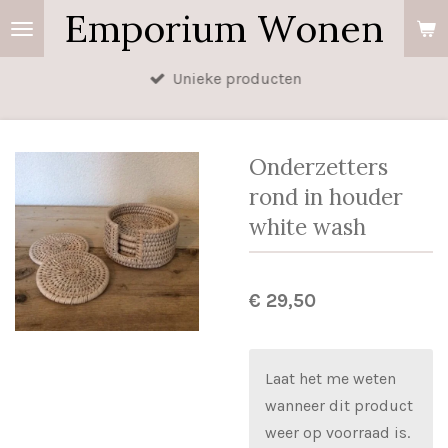
Emporium Wonen
Ga
direct
naar
Unieke producten
de
hoofdinhoud
Onderzetters
rond in houder
white wash
€ 29,50
Laat het me weten
wanneer dit product
weer op voorraad is.