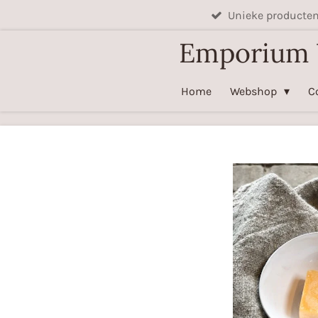
Unieke producte
Ga
direct
Emporium
naar
de
Home
Webshop
C
hoofdinhoud