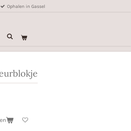
Ophalen in Gassel
urblokje
gen