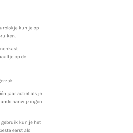
urblokje kun je op
ruiken.
innenkast
haaltje op de
gerzak
één jaar actief als je
taande aanwijzingen
 gebruik kun je het
este eerst als